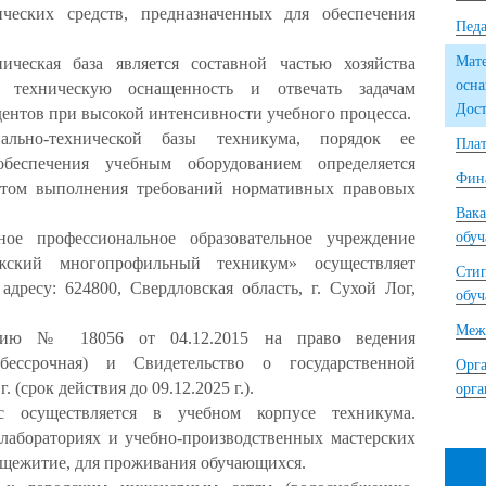
ческих средств, предназначенных для обеспечения
Педа
Мате
ническая база является составной частью хозяйства
осна
 техническую оснащенность и отвечать задачам
Дост
ентов при высокой интенсивности учебного процесса.
ально-технической базы техникума, порядок ее
Плат
обеспечения учебным оборудованием определяется
Фина
етом выполнения требований нормативных правовых
Вака
ное профессиональное образовательное учреждение
обу
жский многопрофильный техникум» осуществляет
Сти
адресу: 624800, Свердловская область, г. Сухой Лог,
обу
Межд
зию № 18056 от 04.12.2015 на право ведения
(бессрочная) и Свидетельство о государственной
Орга
 (срок действия до 09.12.2025 г.).
орг
с осуществляется в учебном корпусе техникума.
 лабораториях и учебно-производственных мастерских
бщежитие, для проживания обучающихся.