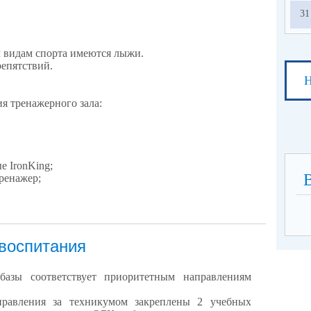
31
м видам спорта имеются лыжи.
епятствий.
Н
я тренажерного зала:
е IronKing;
ренажер;
 воспитания
 базы соответствует приоритетным направлениям
правления за техникумом закреплены 2 учебных