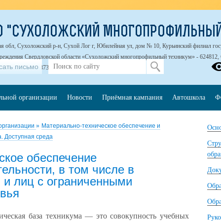
О "СУХОЛОЖСКИЙ МНОГОПРОФИЛЬНЫЙ
я обл, Сухоложский р-н, Сухой Лог г, Юбилейная ул, дом № 10, Курьинский филиал го
чреждения Свердловской области «Сухоложский многопрофильный техникум» - 624812, С
сать письмо
, д. 20
8 (34373) 4-27-91
ельной организации
Новости
Приёмная кампания
Автошкола
Ф
 организации
»
Материально-техническое обеспечение и
Осно
. Доступная среда
Стру
обра
ское обеспечение
ельности, в том числе в
Док
 и лиц с ограниченными
Обр
овья
Обра
ическая база техникума — это совокупность учебных
Руко