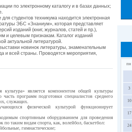
ации по электронному каталогу и в базах данных;
е.
 для студентов техникума находится электронная
ературы ЭБС «Знаниум», которая представляет
сий изданий (книг, журналов, статей и пр.),
им и целевым признакам. Каталог изданий
ой актуальной литературой.
 выставки новинок литературы, знаменательным
да и всей страны. Проводятся мероприятия,
пн
3
я культура» является компонентом общей культуры
ю часть программ подготовки специалистов среднего
10
их, служащих.
чающихся физической культурой функционирует
17
ходимым спортивным оборудованием для проведения
к по таким видам спорта, как, волейбол, баскетбол:
24
йбольные, гимнастические;