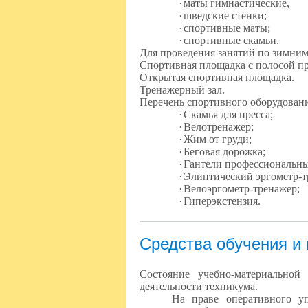
·
маты гимнастические,
·
шведские стенки;
·
спортивные маты;
·
спортивные скамьи.
Для проведения занятий по зимни
Спортивная площадка с полосой пр
Открытая спортивная площадка.
Тренажерный зал.
Перечень спортивного оборудовани
·
Скамья для пресса;
·
Велотренажер;
·
Жим от груди;
·
Беговая дорожка;
·
Гантели профессиональны
·
Элиптический эргометр-т
·
Велоэргометр-тренажер;
·
Гиперэкстензия.
Средства обучения и
Состояние учебно-материальной
деятельности техникума.
На праве оперативного у