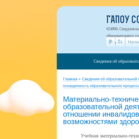
ГАПОУ С
624800, Свердловска
образовательного у
Напи
Курьи, ул. Свердлова
Сведения об образоват
Главная
»
Сведения об образовательной
оснащенность образовательного процесса
Материально-техниче
образовательной деят
отношении инвалидов
возможностями здор
Учебная материально-техн