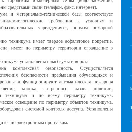
 к городским инженерным сетям (водоснабжению,
ны средствами связи (телефон, факс, интернет).
ума и материально-технической базы соответствует
, эпидемиологические требования к условиям и
бразовательных учреждениях», нормам пожарной
рию техникума имеет твердое асфальтовое покрытие.
оена, имеет по периметру территории ограждение в
техникума установлены шлагбаумы и ворота.
на комплексная безопасность. Осуществляется
еспечения безопасности пребывания обучающихся и
ированы и функционируют автоматическая пожарная
вещение, кнопка экстренного вызова полиции,
ия техникума и по всему периметру техникума.
ческое освещение по периметру объектов техникума.
оборудован системой контроля доступа. Установлены
дится по электронным пропускам.