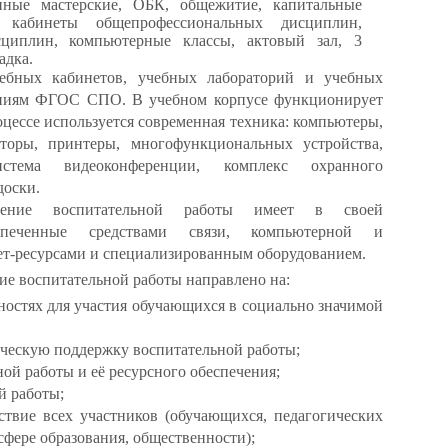
енные мастерские, ОБК, общежитие, капитальные
, кабинеты общепрофессиональных дисциплин,
сциплин, компьютерные классы
,
актовый зал, 3
адка.
ебных кабинетов, учебных лабораторий и учебных
ваниям ФГОС СПО. В учебном корпусе функционирует
оцессе используется современная техника: компьютеры,
торы, принтеры, многофункциональных устройства,
стема видеоконференции, комплекс охранного
доски.
чение воспитательной работы имеет в своей
еспеченные средствами связи, компьютерной и
ет-ресурсами и специализированным оборудованием.
е воспитательной работы направлено на:
остях для участия обучающихся в социально значимой
ескую поддержку воспитательной работы;
ой работы и её ресурсного обеспечения;
й работы;
твие всех участников (обучающихся, педагогических
сфере образования, общественности);