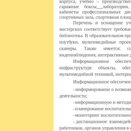
корпуса, учебно – производств
гаражные боксы
,
лаборатории
кабинеты профессиональных ди
спортивных зала, спортивная площ
Перечень и оснащение уч
мастерских соответствует требо
библиотека. В образовательном пр
ноутбуки, мультимедийные проек
сканеры. Также имеется: си
видеонаблюдения, интерактивные 
Информационное обеспе
инфраструктуре объекты, об
мультимедийной техникой, интерн
Информационное обеспечени
-
информирование о возможн
деятельности;
-
информационную и методич
-
планирование воспитательн
-
мониторинг воспитательно
-
дистанционное взаимодейс
работников, органов управления в 