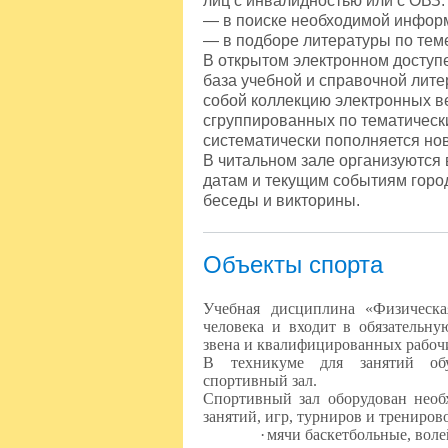
лиц с инвалидностью или с ОВЗ:
— в поиске необходимой информ
— в подборе литературы по тем
В открытом электронном доступе
база учебной и справочной лит
собой коллекцию электронных вер
сгруппированных по тематическ
систематически пополняется нов
В читальном зале организуются
датам и текущим событиям горо
беседы и викторины.
Объекты спорта
Учебная дисциплина «Физическа
человека и входит в обязательну
звена и квалифицированных рабоч
В техникуме для занятий обу
спортивный зал.
Спортивный зал оборудован необ
занятий, игр, турниров и тренирово
·
мячи баскетбольные, воле