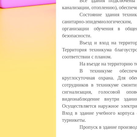
Все здания подключены
канализации, отоплению), обеспече
Состояние здания техник
санитарно-эпидемиологическим
организации обучения в общео
безопасности.
Въезд и вход на террито
Территория техникума благоустр
соответствии с планом.
На въезде на территорию 
В техникуме обеспече
круглосуточная охрана. Для об
сотрудников в техникуме смонт
сигнализация, голосовой опо
видеонаблюдение внутри здан
Осуществляется наружное электри
Вход в здание учебного корпуса 
турникеты.
Пропуск в здание произво