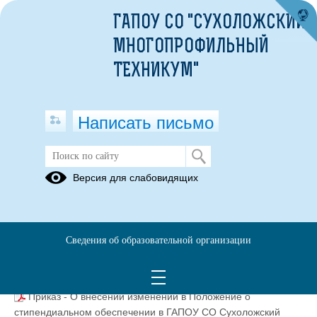
ГАПОУ СО "СУХОЛОЖСКИЙ
МНОГОПРОФИЛЬНЫЙ
ТЕХНИКУМ"
Написать письмо
Версия для слабовидящих
Наличие и условия предоставления
обучающимся стипендий
Приказ о внесении изменений в Положение о
Сведения об образовательной организации
стипендиальной комиссии ГАПОУ СО Сухоложский
(текст
многопрофильный техникум
(скачать)
(посмотреть)
документа)
Приказ - О внесении изменений в Положение о
стипендиальном обеспечении в ГАПОУ СО Сухоложский