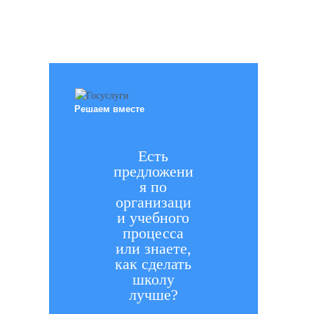
Все права защищены.
Дата последнего изменения на сайте: 07.08.2026
При использовании материалов сайта активная прямая ссылка на
источник обязательна
Решаем вместе
Есть
предложени
я по
организаци
и учебного
процесса
или знаете,
как сделать
школу
лучше?