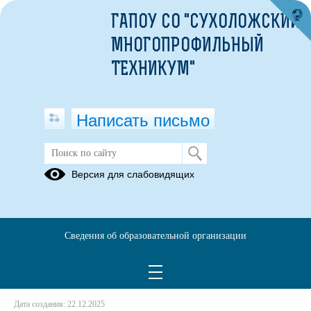
ГАПОУ СО "СУХОЛОЖСКИЙ
МНОГОПРОФИЛЬНЫЙ
ТЕХНИКУМ"
Написать письмо
Профилактика экстремизма и
Версия для слабовидящих
терроризма
22.12.2025
Сведения об образовательной организации
ГО+дома.pdf
(скачать)
(посмотреть)
ГО+работа.pdf
(скачать)
(посмотреть)
АТАКА.pdf
(скачать)
(посмотреть)
Дата создания: 22.12.2025